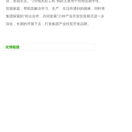
合，形成常态。“2分钱光彩工程”捐款主要用于扶助贫困学生、
贫困家庭，帮助其解决学习、生产、生活所遇到的困难，同时将
集团探索的“村企合作、共同发展”六种产业开发扶贫模式进一步
深化，长期的开展下去，打造集团产业扶贫开发品牌。
友情链接
开源集团
浏阳河集团
扶贫832
绿色浏阳河
中央统战部
共产党员网-中共中央组织部
红星网-中共湖南省委组织部
Copyright © 2022 浏阳河集团有限公司