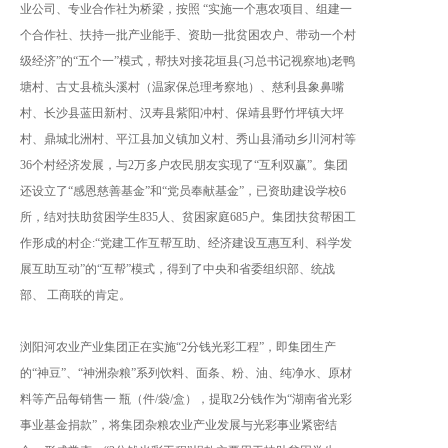
业公司、专业合作社为桥梁，按照 “实施一个惠农项目、组建一
个合作社、扶持一批产业能手、资助一批贫困农户、带动一个村
级经济”的“五个一”模式，帮扶对接花垣县(习总书记视察地)老鸭
塘村、古丈县梳头溪村（温家保总理考察地）、慈利县象鼻嘴
村、长沙县蓝田新村、汉寿县紫阳冲村、保靖县野竹坪镇大坪
村、鼎城北洲村、平江县加义镇加义村、秀山县涌动乡川河村等
36个村经济发展，与2万多户农民朋友实现了“互利双赢”。集团
还设立了“感恩慈善基金”和“党员奉献基金”，已资助建设学校6
所，结对扶助贫困学生835人、贫困家庭685户。集团扶贫帮困工
作形成的村企:“党建工作互帮互助、经济建设互惠互利、科学发
展互助互动”的“互帮”模式，得到了中央和省委组织部、统战
部、 工商联的肯定。
浏阳河农业产业集团正在实施“2分钱光彩工程”，即集团生产
的“神豆”、“神洲杂粮”系列饮料、面条、粉、油、纯净水、原材
料等产品每销售一 瓶（件/袋/盒），提取2分钱作为“湖南省光彩
事业基金捐款”，将集团杂粮农业产业发展与光彩事业紧密结