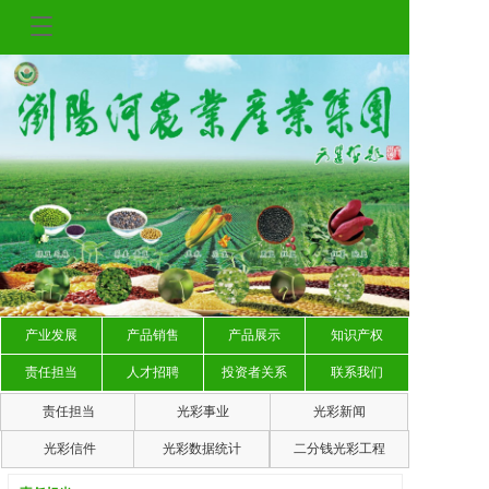
T
o
g
g
l
e
n
a
v
i
g
a
t
i
o
产业发展
产品销售
产品展示
知识产权
n
责任担当
人才招聘
投资者关系
联系我们
责任担当
光彩事业
光彩新闻
光彩信件
光彩数据统计
二分钱光彩工程